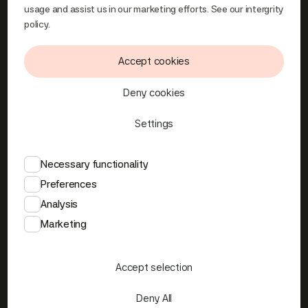
usage and assist us in our marketing efforts. See our
intergrity
policy.
Home
Find your plot
About Syterskalet
Accept cookies
Skiing
Design programme
Deny cookies
Settings
INFORMAȚIE
News
Necessary functionality
FAQs
Preferences
About Hemavan
Analysis
Marketing
CONTACT
Contact Us
Accept selection
Privacy Policy
Deny All