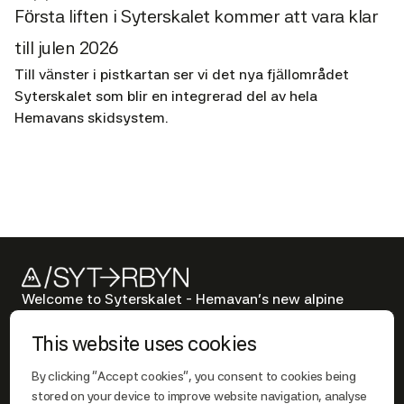
Första liften i Syterskalet kommer att vara klar
till julen 2026
Till vänster i pistkartan ser vi det nya fjällområdet
Syterskalet som blir en integrerad del av hela
Hemavans skidsystem.
Welcome to Syterskalet - Hemavan’s new alpine
destination where dramatic nature meets modern
This website uses cookies
opportunity.
By clicking “Accept cookies”, you consent to cookies being
stored on your device to improve website navigation, analyse
SHORTCUTS